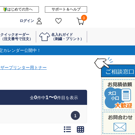
はじめての方へ
サポート＆ヘルプ
0
ログイン
クイックオーダー
名入れガイド
（注文番号で注文）
（刺繍・プリント）
定カレンダー公開中！
ーザープリンター用トナー
0
1〜0
全
件中
件目を表示
1