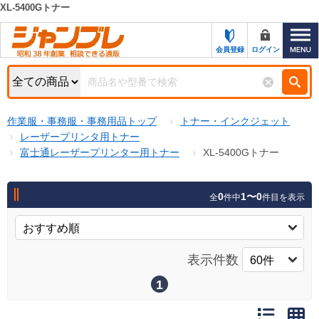
XL-5400Gトナー
カテゴリー一覧
キーワード検索
会員登録
ログイン
お知らせ
特集・キャンペーン一覧
検索
作業服・事務服・事務用品トップ
トナー・インクジェット
初めての方へ
検索条件
レーザープリンタ用トナー
富士通レーザープリンター用トナー
XL-5400Gトナー
お問い合わせ
商品カテゴリから選ぶ
サポート＆ヘルプ
0
1〜0
全
件中
件目を表示
商品ステータスで絞る
FAX注文用紙の印刷
キャンペーン
おすすめ
ジャンブレの特長
表示件数
NEW
売れ筋
1
新規登録キャンペーン
オリジナル
処分品
名入れ刺繍