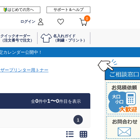
はじめての方へ
サポート＆ヘルプ
0
ログイン
クイックオーダー
名入れガイド
（注文番号で注文）
（刺繍・プリント）
定カレンダー公開中！
ーザープリンター用トナー
0
1〜0
全
件中
件目を表示
1