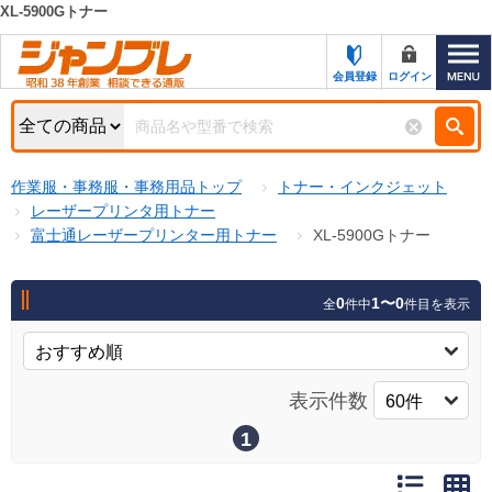
XL-5900Gトナー
カテゴリー一覧
キーワード検索
会員登録
ログイン
お知らせ
特集・キャンペーン一覧
検索
作業服・事務服・事務用品トップ
トナー・インクジェット
初めての方へ
検索条件
レーザープリンタ用トナー
富士通レーザープリンター用トナー
XL-5900Gトナー
お問い合わせ
商品カテゴリから選ぶ
サポート＆ヘルプ
0
1〜0
全
件中
件目を表示
商品ステータスで絞る
FAX注文用紙の印刷
キャンペーン
おすすめ
ジャンブレの特長
表示件数
NEW
売れ筋
1
新規登録キャンペーン
オリジナル
処分品
名入れ刺繍