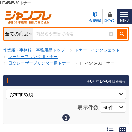
HT-4545-30トナー
カテゴリー一覧
キーワード検索
会員登録
ログイン
お知らせ
特集・キャンペーン一覧
検索
作業服・事務服・事務用品トップ
トナー・インクジェット
初めての方へ
検索条件
レーザープリンタ用トナー
日立レーザープリンター用トナー
HT-4545-30トナー
お問い合わせ
商品カテゴリから選ぶ
サポート＆ヘルプ
0
1〜0
全
件中
件目を表示
商品ステータスで絞る
FAX注文用紙の印刷
キャンペーン
おすすめ
ジャンブレの特長
表示件数
NEW
売れ筋
1
新規登録キャンペーン
オリジナル
処分品
名入れ刺繍