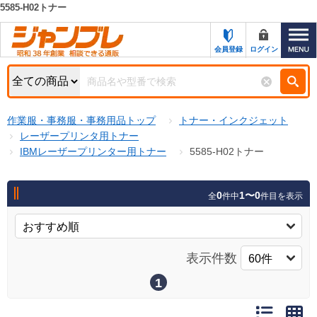
5585-H02トナー
カテゴリー一覧
キーワード検索
会員登録
ログイン
お知らせ
特集・キャンペーン一覧
検索
作業服・事務服・事務用品トップ
トナー・インクジェット
初めての方へ
検索条件
レーザープリンタ用トナー
IBMレーザープリンター用トナー
5585-H02トナー
お問い合わせ
商品カテゴリから選ぶ
サポート＆ヘルプ
0
1〜0
全
件中
件目を表示
商品ステータスで絞る
FAX注文用紙の印刷
キャンペーン
おすすめ
ジャンブレの特長
表示件数
NEW
売れ筋
1
新規登録キャンペーン
オリジナル
処分品
名入れ刺繍