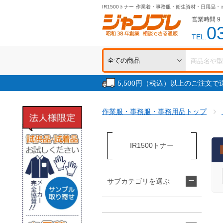
IR1500トナー
作業着・事務服・衛生資材・日用品・
営業時間 9：
0
TEL.
5,500円（税込）以上のご注文
作業服・事務服・事務用品トップ
IR1500トナー
サブカテゴリを選ぶ