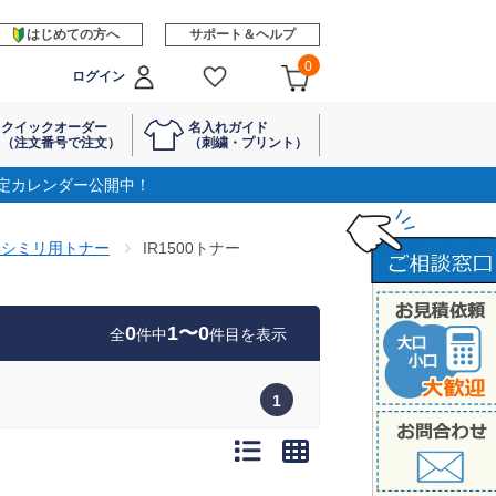
はじめての方へ
サポート＆ヘルプ
0
ログイン
クイックオーダー
名入れガイド
（注文番号で注文）
（刺繍・プリント）
定カレンダー公開中！
クシミリ用トナー
IR1500トナー
0
1〜0
全
件中
件目を表示
1