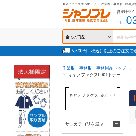
キヤノファクスL901トナー
作業着・事務服・衛生資
営業時間 9：
0
TEL.
5,500円（税込）以上のご注文
作業服・事務服・事務用品トップ
キヤノファクスL901トナー
キヤノファクスL901トナ
ー
サブカテゴリを選ぶ