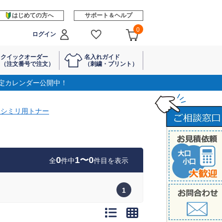
はじめての方へ
サポート＆ヘルプ
0
ログイン
クイックオーダー
名入れガイド
（注文番号で注文）
（刺繍・プリント）
定カレンダー公開中！
クシミリ用トナー
0
1〜0
全
件中
件目を表示
1