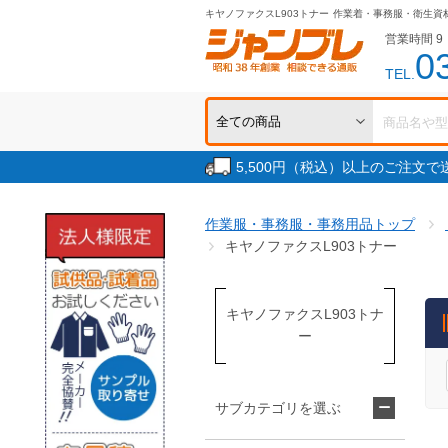
キヤノファクスL903トナー
作業着・事務服・衛生資
営業時間 9：
0
TEL.
5,500円（税込）以上のご注文
作業服・事務服・事務用品トップ
キヤノファクスL903トナー
キヤノファクスL903トナ
ー
サブカテゴリを選ぶ