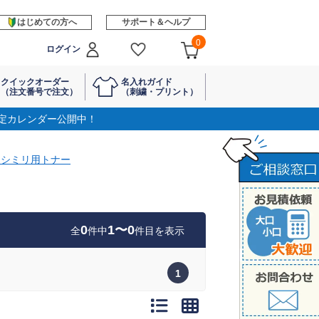
はじめての方へ
サポート＆ヘルプ
0
ログイン
クイックオーダー
名入れガイド
（注文番号で注文）
（刺繍・プリント）
定カレンダー公開中！
クシミリ用トナー
0
1〜0
全
件中
件目を表示
1