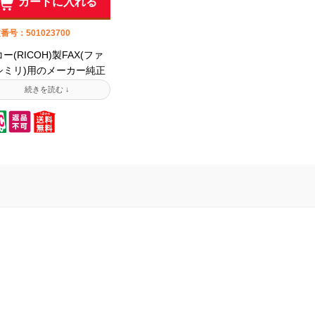
カートに入れる
番号：501023700
ー(RICOH)製FAX(ファ
シミリ)用のメーカー純正
トナーです。純正品はプ
ンタ製造メーカーが自社
造しているため信頼性が
い製品です。ご購入時は
応機種・型番をよくご確
ください。