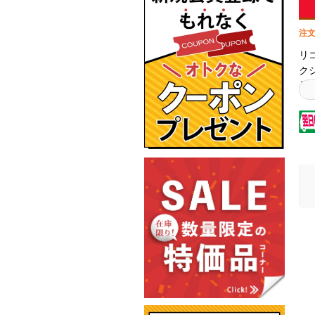
注文
リコ
ク
品
リ
製
高
対
認