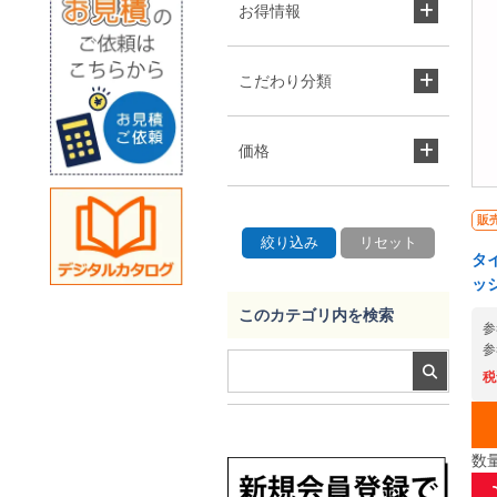
お得情報
こだわり分類
価格
販
タ
ッジ
このカテゴリ内を検索
参
参
税
数