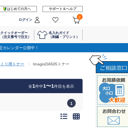
はじめての方へ
サポート＆ヘルプ
0
ログイン
クイックオーダー
名入れガイド
（注文番号で注文）
（刺繍・プリント）
定カレンダー公開中！
シミリ用トナー
ImagioDA505トナー
1
1〜1
全
件中
件目を表示
1