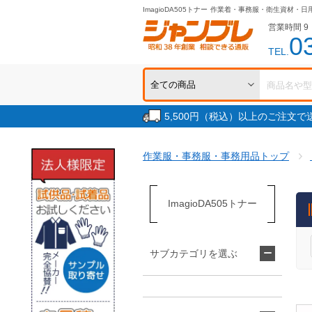
ImagioDA505トナー
作業着・事務服・衛生資材・日
営業時間 9：
0
TEL.
5,500円（税込）以上のご注文
作業服・事務服・事務用品トップ
ImagioDA505トナー
サブカテゴリを選ぶ