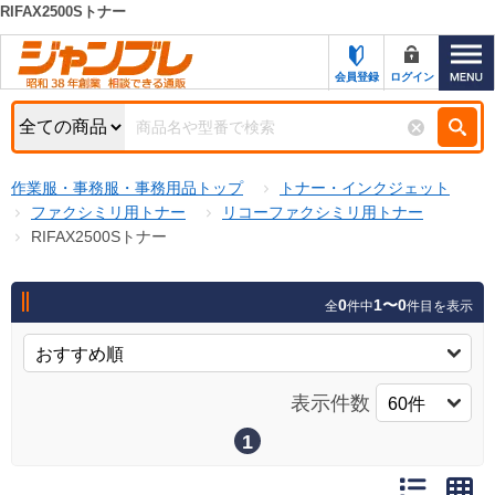
RIFAX2500Sトナー
カテゴリー一覧
キーワード検索
会員登録
ログイン
お知らせ
特集・キャンペーン一覧
検索
作業服・事務服・事務用品トップ
トナー・インクジェット
初めての方へ
検索条件
ファクシミリ用トナー
リコーファクシミリ用トナー
RIFAX2500Sトナー
お問い合わせ
商品カテゴリから選ぶ
サポート＆ヘルプ
0
1〜0
全
件中
件目を表示
商品ステータスで絞る
FAX注文用紙の印刷
キャンペーン
おすすめ
ジャンブレの特長
表示件数
NEW
売れ筋
1
新規登録キャンペーン
オリジナル
処分品
名入れ刺繍