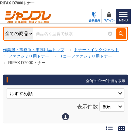
RIFAX D7000トナー
カテゴリー一覧
キーワード検索
会員登録
ログイン
お知らせ
特集・キャンペーン一覧
検索
作業服・事務服・事務用品トップ
トナー・インクジェット
初めての方へ
検索条件
ファクシミリ用トナー
リコーファクシミリ用トナー
RIFAX D7000トナー
お問い合わせ
商品カテゴリから選ぶ
サポート＆ヘルプ
0
1〜0
全
件中
件目を表示
商品ステータスで絞る
FAX注文用紙の印刷
キャンペーン
おすすめ
ジャンブレの特長
表示件数
NEW
売れ筋
1
新規登録キャンペーン
オリジナル
処分品
名入れ刺繍