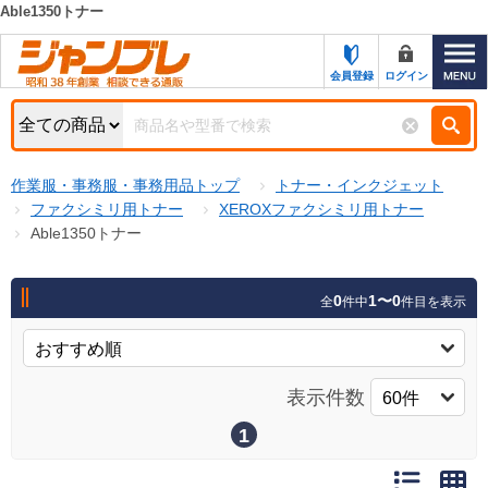
Able1350トナー
カテゴリー一覧
キーワード検索
会員登録
ログイン
お知らせ
特集・キャンペーン一覧
検索
作業服・事務服・事務用品トップ
トナー・インクジェット
初めての方へ
検索条件
ファクシミリ用トナー
XEROXファクシミリ用トナー
Able1350トナー
お問い合わせ
商品カテゴリから選ぶ
サポート＆ヘルプ
0
1〜0
全
件中
件目を表示
商品ステータスで絞る
FAX注文用紙の印刷
キャンペーン
おすすめ
ジャンブレの特長
表示件数
NEW
売れ筋
1
新規登録キャンペーン
オリジナル
処分品
名入れ刺繍