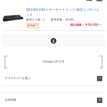
販売終了
販売価格(税抜き)で絞る
DE1004 FAXトナーカートリッジ 純正 | パナソニ
メーカーカタログ一覧
ック
円から
参考入り数：1
参考単価：39,050
￥39,050～
税込価格：
販売終了
円まで
カタログ請求（無料）
1
試着サンプル無料貸し出し
Panafax UF-A78
デジタルカタログ
サブカテゴリを選ぶ
クイックオーダー
（注文番号からご注文）
ログアウト
お得情報