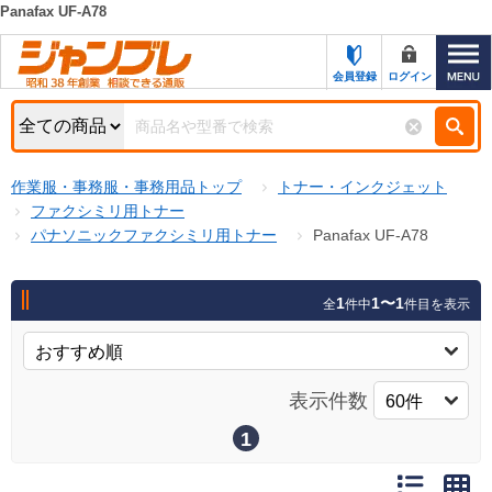
Panafax UF-A78
カテゴリー一覧
キーワード検索
会員登録
ログイン
お知らせ
特集・キャンペーン一覧
検索
作業服・事務服・事務用品トップ
トナー・インクジェット
初めての方へ
検索条件
ファクシミリ用トナー
パナソニックファクシミリ用トナー
Panafax UF-A78
お問い合わせ
商品カテゴリから選ぶ
サポート＆ヘルプ
1
1〜1
全
件中
件目を表示
商品ステータスで絞る
FAX注文用紙の印刷
キャンペーン
おすすめ
ジャンブレの特長
表示件数
NEW
売れ筋
1
新規登録キャンペーン
オリジナル
処分品
名入れ刺繍