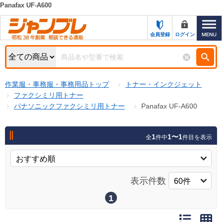
Panafax UF-A600
カテゴリー一覧
キーワード検索
会員登録
ログイン
お知らせ
特集・キャンペーン一覧
検索
作業服・事務服・事務用品トップ
トナー・インクジェット
初めての方へ
検索条件
ファクシミリ用トナー
パナソニックファクシミリ用トナー
Panafax UF-A600
お問い合わせ
商品カテゴリから選ぶ
サポート＆ヘルプ
1
1〜1
全
件中
件目を表示
商品ステータスで絞る
FAX注文用紙の印刷
キャンペーン
おすすめ
ジャンブレの特長
表示件数
NEW
売れ筋
1
新規登録キャンペーン
オリジナル
処分品
名入れ刺繍