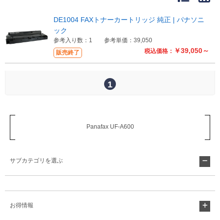
販売終了
販売価格(税抜き)で絞る
DE1004 FAXトナーカートリッジ 純正 | パナソニ
メーカーカタログ一覧
ック
円から
参考入り数：1
参考単価：39,050
￥39,050～
税込価格：
販売終了
円まで
カタログ請求（無料）
1
試着サンプル無料貸し出し
Panafax UF-A600
デジタルカタログ
サブカテゴリを選ぶ
クイックオーダー
（注文番号からご注文）
ログアウト
お得情報