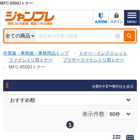
MFC-8500Jトナー
カテゴリー一覧
キーワード検索
会員登録
ログイン
お知らせ
特集・キャンペーン一覧
検索
作業服・事務服・事務用品トップ
トナー・インクジェット
初めての方へ
検索条件
ファクシミリ用トナー
ブラザーファクシミリ用トナー
MFC-8500Jトナー
お問い合わせ
商品カテゴリから選ぶ
サポート＆ヘルプ
0
1〜0
全
件中
件目を表示
商品ステータスで絞る
FAX注文用紙の印刷
キャンペーン
おすすめ
ジャンブレの特長
表示件数
NEW
売れ筋
1
新規登録キャンペーン
オリジナル
処分品
名入れ刺繍