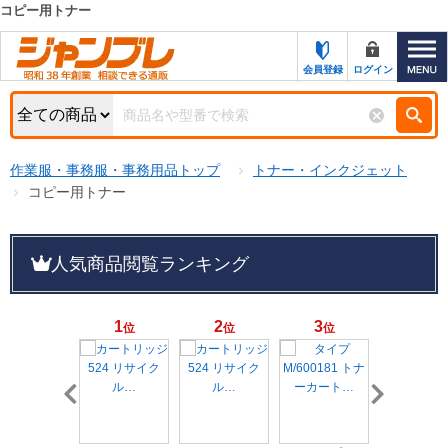
コピー用トナー
カテゴリー一覧
キーワード検索
会員登録
ログイン
お知らせ
特集・キャンペーン一覧
検索
作業服・事務服・事務用品トップ
トナー・インクジェット
初めての方へ
検索条件
コピー用トナー
お問い合わせ
商品カテゴリから選ぶ
人気商品閲覧ランキング
サポート＆ヘルプ
商品ステータスで絞る
FAX注文用紙の印刷
キャンペーン
1
2
3
4
位
位
位
位
おすすめ
ジャンブレの特長
NEW
売れ筋
新規登録キャンペーン
オリジナル
処分品
名入れ刺繍