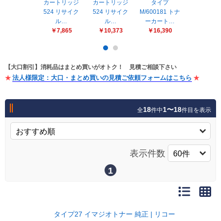
販売終了
カートリッジ
カートリッジ
タイプ
カートリッ
524 リサイク
524 リサイク
M/600181 トナ
524 トナ
販売価格(税抜き)で絞る
ル…
ル…
ーカート…
ー…
メーカーカタログ一覧
￥7,865
￥10,373
￥16,390
￥51,57
円から
円まで
カタログ請求（無料）
【大口割引】消耗品はまとめ買いがオトク！ 見積ご相談下さい
法人様限定：大口・まとめ買いの見積ご依頼フォームはこちら
試着サンプル無料貸し出し
18
1〜18
全
件中
件目を表示
デジタルカタログ
表示件数
クイックオーダー
1
（注文番号からご注文）
ログアウト
タイプ27 イマジオトナー 純正 | リコー