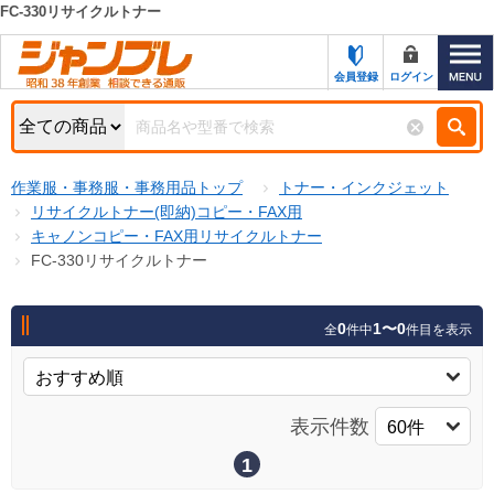
FC-330リサイクルトナー
カテゴリー一覧
キーワード検索
会員登録
ログイン
お知らせ
特集・キャンペーン一覧
検索
作業服・事務服・事務用品トップ
トナー・インクジェット
初めての方へ
検索条件
リサイクルトナー(即納)コピー・FAX用
キャノンコピー・FAX用リサイクルトナー
お問い合わせ
商品カテゴリから選ぶ
FC-330リサイクルトナー
サポート＆ヘルプ
商品ステータスで絞る
0
1〜0
全
件中
件目を表示
FAX注文用紙の印刷
キャンペーン
おすすめ
ジャンブレの特長
NEW
表示件数
売れ筋
新規登録キャンペーン
オリジナル
1
処分品
名入れ刺繍