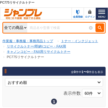
PC775リサイクルトナー
カテゴリー一覧
キーワード検索
会員登録
ログイン
お知らせ
特集・キャンペーン一覧
検索
作業服・事務服・事務用品トップ
トナー・インクジェット
初めての方へ
検索条件
リサイクルトナー(即納)コピー・FAX用
キャノンコピー・FAX用リサイクルトナー
お問い合わせ
商品カテゴリから選ぶ
PC775リサイクルトナー
サポート＆ヘルプ
商品ステータスで絞る
0
1〜0
全
件中
件目を表示
FAX注文用紙の印刷
キャンペーン
おすすめ
ジャンブレの特長
NEW
表示件数
売れ筋
新規登録キャンペーン
オリジナル
1
処分品
名入れ刺繍