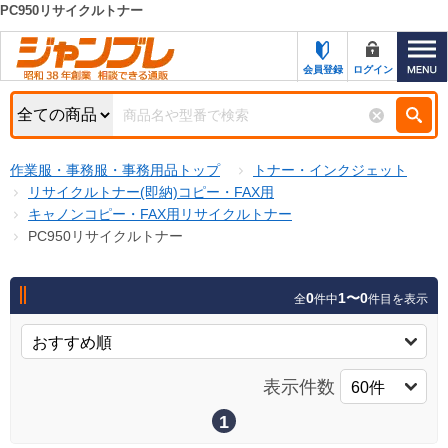
PC950リサイクルトナー
カテゴリー一覧
キーワード検索
会員登録
ログイン
お知らせ
特集・キャンペーン一覧
検索
作業服・事務服・事務用品トップ
トナー・インクジェット
初めての方へ
検索条件
リサイクルトナー(即納)コピー・FAX用
キャノンコピー・FAX用リサイクルトナー
お問い合わせ
商品カテゴリから選ぶ
PC950リサイクルトナー
サポート＆ヘルプ
商品ステータスで絞る
0
1〜0
全
件中
件目を表示
FAX注文用紙の印刷
キャンペーン
おすすめ
ジャンブレの特長
NEW
表示件数
売れ筋
新規登録キャンペーン
オリジナル
1
処分品
名入れ刺繍