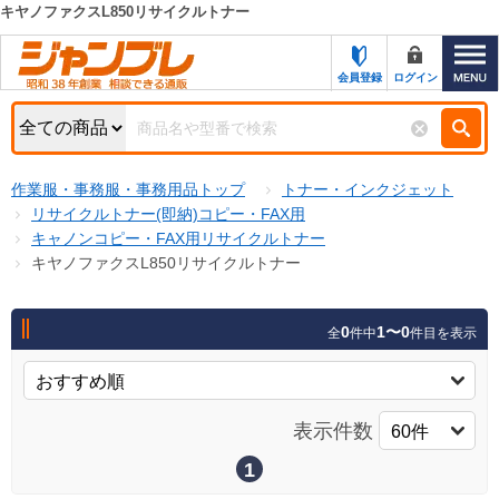
キヤノファクスL850リサイクルトナー
カテゴリー一覧
キーワード検索
会員登録
ログイン
お知らせ
特集・キャンペーン一覧
検索
作業服・事務服・事務用品トップ
トナー・インクジェット
初めての方へ
検索条件
リサイクルトナー(即納)コピー・FAX用
キャノンコピー・FAX用リサイクルトナー
お問い合わせ
商品カテゴリから選ぶ
キヤノファクスL850リサイクルトナー
サポート＆ヘルプ
商品ステータスで絞る
0
1〜0
全
件中
件目を表示
FAX注文用紙の印刷
キャンペーン
おすすめ
ジャンブレの特長
NEW
表示件数
売れ筋
新規登録キャンペーン
オリジナル
1
処分品
名入れ刺繍