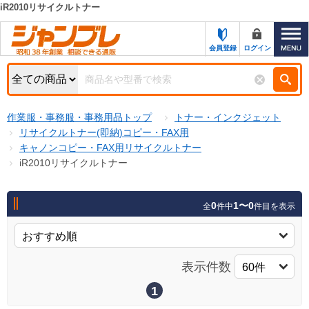
iR2010リサイクルトナー
カテゴリー一覧
キーワード検索
会員登録
ログイン
お知らせ
特集・キャンペーン一覧
検索
作業服・事務服・事務用品トップ
トナー・インクジェット
初めての方へ
検索条件
リサイクルトナー(即納)コピー・FAX用
キャノンコピー・FAX用リサイクルトナー
お問い合わせ
商品カテゴリから選ぶ
iR2010リサイクルトナー
サポート＆ヘルプ
商品ステータスで絞る
0
1〜0
全
件中
件目を表示
FAX注文用紙の印刷
キャンペーン
おすすめ
ジャンブレの特長
NEW
表示件数
売れ筋
新規登録キャンペーン
オリジナル
1
処分品
名入れ刺繍