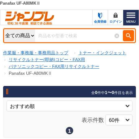
Panafax UF-A80MKⅡ
カテゴリー一覧
キーワード検索
会員登録
ログイン
お知らせ
特集・キャンペーン一覧
検索
作業服・事務服・事務用品トップ
トナー・インクジェット
初めての方へ
検索条件
リサイクルトナー(即納)コピー・FAX用
パナソニックコピー・FAX用リサイクルトナー
お問い合わせ
商品カテゴリから選ぶ
Panafax UF-A80MKⅡ
サポート＆ヘルプ
商品ステータスで絞る
0
1〜0
全
件中
件目を表示
FAX注文用紙の印刷
キャンペーン
おすすめ
ジャンブレの特長
NEW
表示件数
売れ筋
新規登録キャンペーン
オリジナル
1
処分品
名入れ刺繍