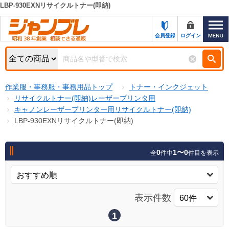
LBP-930EXNリサイクルトナー(即納)
カテゴリー一覧
キーワード検索
会員登録
ログイン
お知らせ
特集・キャンペーン一覧
検索
作業服・事務服・事務用品トップ
トナー・インクジェット
初めての方へ
検索条件
リサイクルトナー(即納)レーザープリンタ用
キャノンレーザープリンター用リサイクルトナー(即納)
お問い合わせ
商品カテゴリから選ぶ
LBP-930EXNリサイクルトナー(即納)
サポート＆ヘルプ
商品ステータスで絞る
0
1〜0
全
件中
件目を表示
FAX注文用紙の印刷
キャンペーン
おすすめ
ジャンブレの特長
NEW
表示件数
売れ筋
新規登録キャンペーン
オリジナル
1
処分品
名入れ刺繍