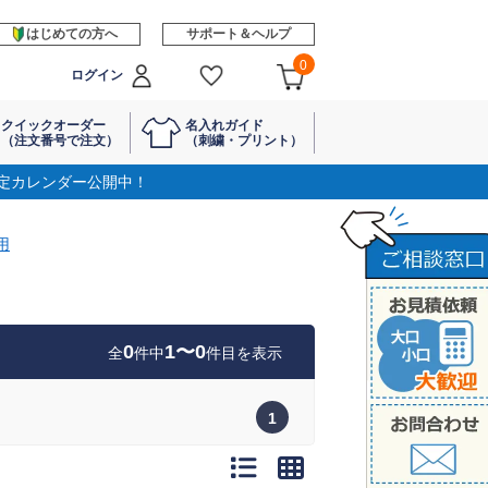
はじめての方へ
サポート＆ヘルプ
0
ログイン
クイックオーダー
名入れガイド
（注文番号で注文）
（刺繍・プリント）
定カレンダー公開中！
用
0
1〜0
全
件中
件目を表示
1