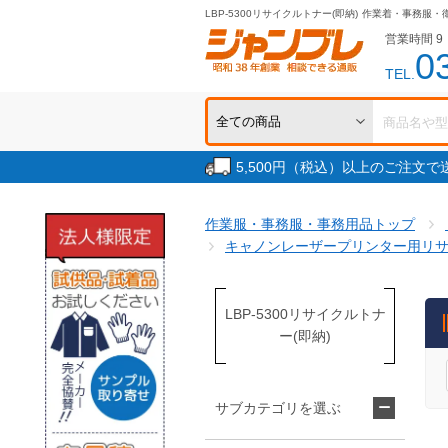
LBP-5300リサイクルトナー(即納)
作業着・事務服・
営業時間 9：
0
TEL.
5,500円（税込）以上のご注文
作業服・事務服・事務用品トップ
キャノンレーザープリンター用リサ
LBP-5300リサイクルトナ
ー(即納)
サブカテゴリを選ぶ