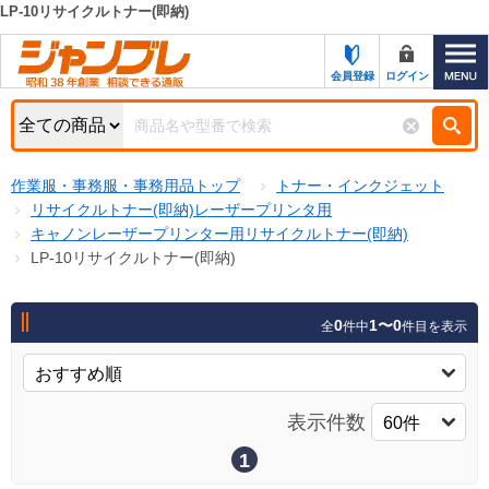
LP-10リサイクルトナー(即納)
カテゴリー一覧
キーワード検索
会員登録
ログイン
お知らせ
特集・キャンペーン一覧
検索
作業服・事務服・事務用品トップ
トナー・インクジェット
初めての方へ
検索条件
リサイクルトナー(即納)レーザープリンタ用
キャノンレーザープリンター用リサイクルトナー(即納)
お問い合わせ
商品カテゴリから選ぶ
LP-10リサイクルトナー(即納)
サポート＆ヘルプ
商品ステータスで絞る
0
1〜0
全
件中
件目を表示
FAX注文用紙の印刷
キャンペーン
おすすめ
ジャンブレの特長
NEW
表示件数
売れ筋
新規登録キャンペーン
オリジナル
1
処分品
名入れ刺繍