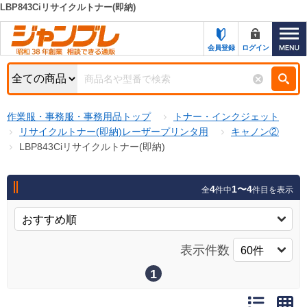
LBP843Ciリサイクルトナー(即納)
カテゴリー一覧
キーワード検索
会員登録
ログイン
お知らせ
特集・キャンペーン一覧
検索
作業服・事務服・事務用品トップ
トナー・インクジェット
初めての方へ
検索条件
リサイクルトナー(即納)レーザープリンタ用
キャノン②
LBP843Ciリサイクルトナー(即納)
お問い合わせ
商品カテゴリから選ぶ
サポート＆ヘルプ
4
1〜4
全
件中
件目を表示
商品ステータスで絞る
FAX注文用紙の印刷
キャンペーン
おすすめ
ジャンブレの特長
表示件数
NEW
売れ筋
1
新規登録キャンペーン
オリジナル
処分品
名入れ刺繍