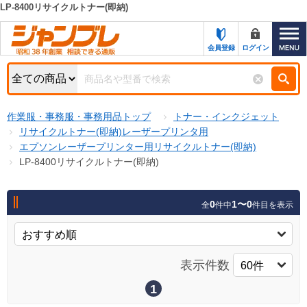
LP-8400リサイクルトナー(即納)
カテゴリー一覧
キーワード検索
会員登録
ログイン
お知らせ
特集・キャンペーン一覧
検索
作業服・事務服・事務用品トップ
トナー・インクジェット
初めての方へ
検索条件
リサイクルトナー(即納)レーザープリンタ用
エプソンレーザープリンター用リサイクルトナー(即納)
お問い合わせ
商品カテゴリから選ぶ
LP-8400リサイクルトナー(即納)
サポート＆ヘルプ
商品ステータスで絞る
0
1〜0
全
件中
件目を表示
FAX注文用紙の印刷
キャンペーン
おすすめ
ジャンブレの特長
NEW
表示件数
売れ筋
新規登録キャンペーン
オリジナル
1
処分品
名入れ刺繍