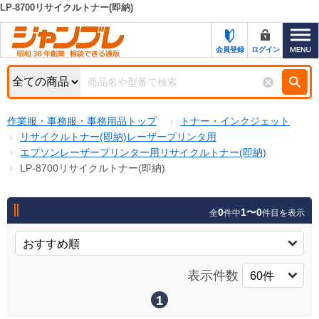
LP-8700リサイクルトナー(即納)
カテゴリー一覧
キーワード検索
会員登録
ログイン
お知らせ
特集・キャンペーン一覧
検索
作業服・事務服・事務用品トップ
トナー・インクジェット
初めての方へ
検索条件
リサイクルトナー(即納)レーザープリンタ用
エプソンレーザープリンター用リサイクルトナー(即納)
お問い合わせ
商品カテゴリから選ぶ
LP-8700リサイクルトナー(即納)
サポート＆ヘルプ
商品ステータスで絞る
0
1〜0
全
件中
件目を表示
FAX注文用紙の印刷
キャンペーン
おすすめ
ジャンブレの特長
NEW
表示件数
売れ筋
新規登録キャンペーン
オリジナル
1
処分品
名入れ刺繍