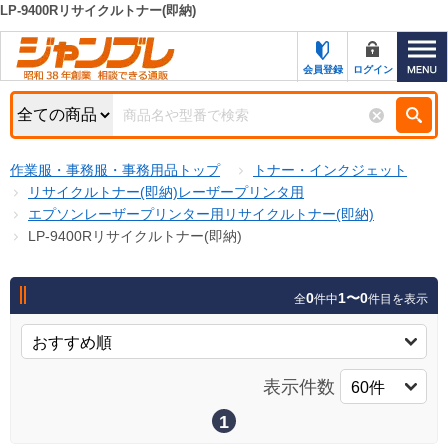
LP-9400Rリサイクルトナー(即納)
カテゴリー一覧
キーワード検索
会員登録
ログイン
お知らせ
特集・キャンペーン一覧
検索
作業服・事務服・事務用品トップ
トナー・インクジェット
初めての方へ
検索条件
リサイクルトナー(即納)レーザープリンタ用
エプソンレーザープリンター用リサイクルトナー(即納)
お問い合わせ
商品カテゴリから選ぶ
LP-9400Rリサイクルトナー(即納)
サポート＆ヘルプ
商品ステータスで絞る
0
1〜0
全
件中
件目を表示
FAX注文用紙の印刷
キャンペーン
おすすめ
ジャンブレの特長
NEW
表示件数
売れ筋
新規登録キャンペーン
オリジナル
1
処分品
名入れ刺繍