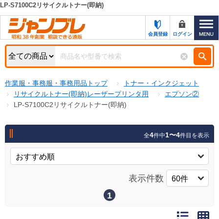
LP-S7100C2リサイクルトナー(即納)
カテゴリー一覧
キーワード検索
会員登録
ログイン
お知らせ
特集・キャンペーン一覧
検索
作業服・事務服・事務用品トップ
トナー・インクジェット
初めての方へ
検索条件
リサイクルトナー(即納)レーザープリンタ用
エプソン②
LP-S7100C2リサイクルトナー(即納)
お問い合わせ
商品カテゴリから選ぶ
サポート＆ヘルプ
4
1〜4
全
件中
件目を表示
商品ステータスで絞る
FAX注文用紙の印刷
キャンペーン
おすすめ
ジャンブレの特長
表示件数
NEW
売れ筋
1
新規登録キャンペーン
オリジナル
処分品
名入れ刺繍