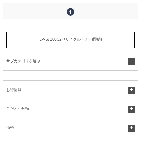
1
Myページ
見積書
お気に入り
LP-S7100C2リサイクルトナー(即納)
サブカテゴリを選ぶ
お得情報
こだわり分類
価格