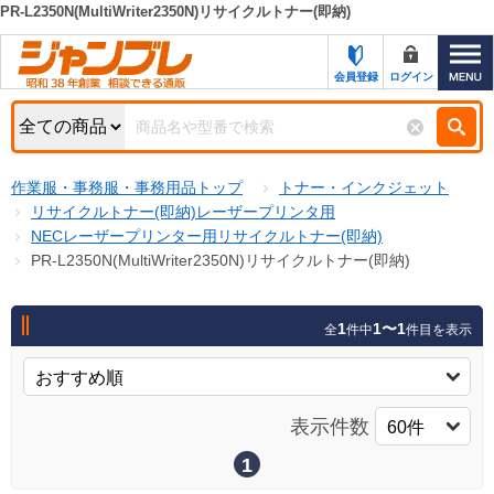
PR-L2350N(MultiWriter2350N)リサイクルトナー(即納)
カテゴリー一覧
キーワード検索
会員登録
ログイン
お知らせ
特集・キャンペーン一覧
検索
作業服・事務服・事務用品トップ
トナー・インクジェット
初めての方へ
検索条件
リサイクルトナー(即納)レーザープリンタ用
NECレーザープリンター用リサイクルトナー(即納)
お問い合わせ
商品カテゴリから選ぶ
PR-L2350N(MultiWriter2350N)リサイクルトナー(即納)
サポート＆ヘルプ
商品ステータスで絞る
1
1〜1
全
件中
件目を表示
FAX注文用紙の印刷
キャンペーン
おすすめ
ジャンブレの特長
NEW
表示件数
売れ筋
新規登録キャンペーン
オリジナル
1
処分品
名入れ刺繍