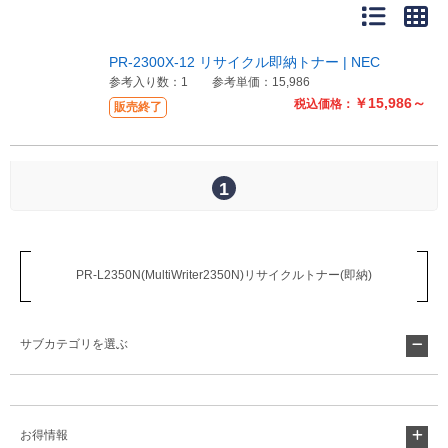
販売終了
販売価格(税抜き)で絞る
メーカーカタログ一覧
PR-2300X-12 リサイクル即納トナー | NEC
円から
参考入り数：1
参考単価：15,986
￥15,986～
税込価格：
販売終了
円まで
カタログ請求（無料）
1
試着サンプル無料貸し出し
デジタルカタログ
PR-L2350N(MultiWriter2350N)リサイクルトナー(即納)
クイックオーダー
サブカテゴリを選ぶ
（注文番号からご注文）
ログアウト
お得情報