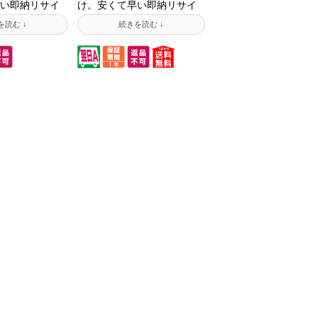
い即納リサイ
け。安くて早い即納リサイ
す!お待たせし
クルトナーです!お待たせし
サイクル工場で
ません! リサイクル工場で
トリッジにあ
使用済みカートリッジにあ
ーを充填した
らかじめトナーを充填した
ておりますの
状態で保管しておりますの
ルトナーなが
で、リサイクルトナーなが
荷を実現しま
ら即納・即出荷を実現しま
クルトナーの
した。リサイクルトナーの
お手元の使用
お届け時に、お手元の使用
ッジが不要で
済みカートリッジが不要で
て無料回収も
したらあわせて無料回収も
す。 ※使用済
行っております。 ※使用済
ジを準備して
みカートリッジを準備して
掛かるため、
おくコストが掛かるため、
ル品でもリタ
同じリサイクル品でもリタ
比べると価格
ーントナーと比べると価格
す。
が高くなります。