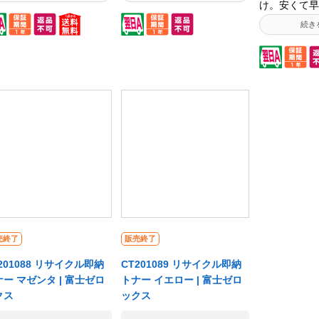
せん! リサイクル工場で
ません! リサイクル工場で
け。安くて早
用済みカートリッジにあ
使用済みカートリッジにあ
クルトナーで
かじめトナーを充填した
らかじめトナーを充填した
ません! リ
態で保管しておりますの
状態で保管しておりますの
使用済みカー
、リサイクルトナーなが
で、リサイクルトナーなが
らかじめトナ
即納・即出荷を実現しま
ら即納・即出荷を実現しま
状態で保管し
た。リサイクルトナーの
した。リサイクルトナーの
で、リサイク
届け時に、お手元の使用
お届け時に、お手元の使用
ら即納・即出
みカートリッジが不要で
済みカートリッジが不要で
した。リサイ
たらあわせて無料回収も
したらあわせて無料回収も
お届け時に、
っております。 ※使用済
行っております。 ※使用済
済みカートリ
カートリッジを準備して
みカートリッジを準備して
したらあわせ
くコストが掛かるため、
おくコストが掛かるため、
行っておりま
じリサイクル品でもリタ
同じリサイクル品でもリタ
みカートリッ
ントナーと比べると価格
ーントナーと比べると価格
おくコストが
高くなります。
が高くなります。
売終了
販売終了
同じリサイク
ーントナーと
201088 リサイクル即納
CT201089 リサイクル即納
が高くなりま
ー マゼンタ | 富士ゼロ
トナー イエロー | 富士ゼロ
クス
ックス