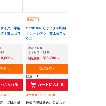
販売終了
6 リサイクル即納
CT201087 リサイクル即納
ク | 富士ゼロ
トナー シアン | 富士ゼロッ
クス
1
参考入り数：1
86
参考単価：5,786
4,686～
￥5,786～
税込価格：
詳細へ
商品詳細へ
数量：
トに入れる
カートに入れる
62600
注文番号：501162700
送、翌日お届
最短で即日発送、翌日お届