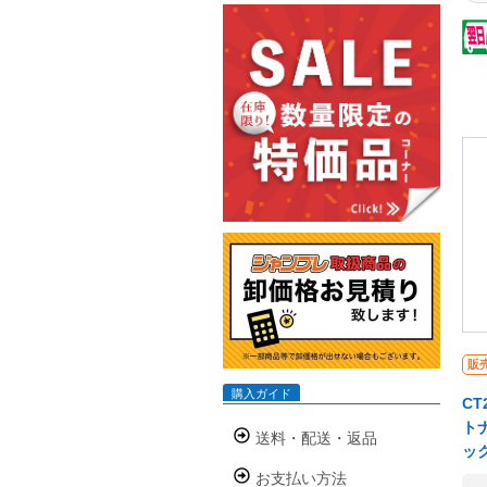
ま
使
ら
状
で
ら
し
お
済
し
行
み
お
同
ー
が
販
購入ガイド
CT
トナ
送料・配送・返品
ッ
お支払い方法