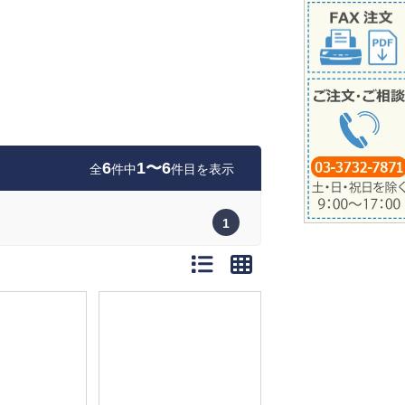
6
1〜6
全
件中
件目を表示
1