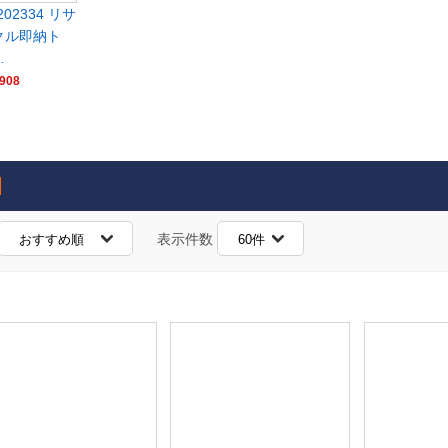
202334 リサ
クル即納ト
…
908
表示件数