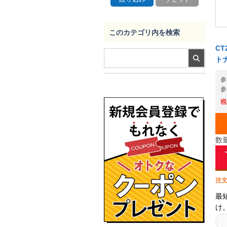
このカテゴリ内を検索
CT
ト
参
参
税
数
注文
最
け
ク