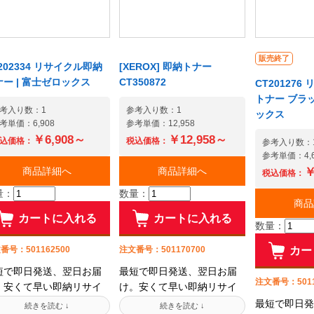
販売終了
202334 リサイクル即納
[XEROX] 即納トナー
ナー | 富士ゼロックス
CT350872
CT20127
トナー ブラッ
考入り数：1
参考入り数：1
ックス
考単価：6,908
参考単価：12,958
￥6,908～
￥12,958～
込価格：
税込価格：
参考入り数：
参考単価：4,6
商品詳細へ
商品詳細へ
￥
税込価格：
量：
数量：
商品
カートに入れる
カートに入れる
数量：
番号：501162500
注文番号：501170700
カー
短で即日発送、翌日お届
最短で即日発送、翌日お届
注文番号：5011
。安くて早い即納リサイ
け。安くて早い即納リサイ
ルトナーです!お待たせし
クルトナーです!お待たせし
最短で即日発