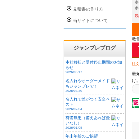
参
参
見積書の作り方
税
当サイトについて
数
ジャンブレブログ
本社移転と受付停止期間のお知
注文
らせ
2026/06/17
最
け
名入れやオーダーメイド
もジャンブレで！
ク
2026/03/30
ま
名入れで差がつく安全ベ
使
スト
ら
2026/02/04
状
有備無患（備えあれば憂
で
いなし）
ら
2026/01/05
し
年末年始のご挨拶