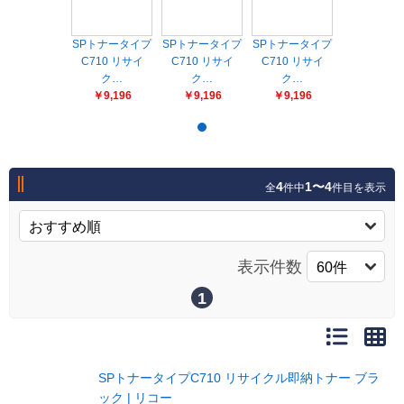
販売終了
販売価格(税抜き)で絞る
メーカーカタログ一覧
SPトナータイプ
SPトナータイプ
SPトナータイプ
C710 リサイ
C710 リサイ
C710 リサイ
円から
ク…
ク…
ク…
￥9,196
￥9,196
￥9,196
円まで
カタログ請求（無料）
試着サンプル無料貸し出し
4
1〜4
全
件中
件目を表示
デジタルカタログ
表示件数
1
クイックオーダー
（注文番号からご注文）
ログアウト
SPトナータイプC710 リサイクル即納トナー ブラ
ック | リコー