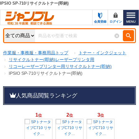
IPSIO SP-710リサイクルトナー(即納)
カテゴリー一覧
キーワード検索
会員登録
ログイン
お知らせ
特集・キャンペーン一覧
検索
作業服・事務服・事務用品トップ
トナー・インクジェット
初めての方へ
検索条件
リサイクルトナー(即納)レーザープリンタ用
リコーレーザープリンター用リサイクルトナー(即納)
お問い合わせ
商品カテゴリから選ぶ
IPSIO SP-710リサイクルトナー(即納)
サポート＆ヘルプ
商品ステータスで絞る
人気商品閲覧ランキング
FAX注文用紙の印刷
キャンペーン
おすすめ
ジャンブレの特長
NEW
1
2
3
位
位
位
売れ筋
新規登録キャンペーン
オリジナル
処分品
名入れ刺繍