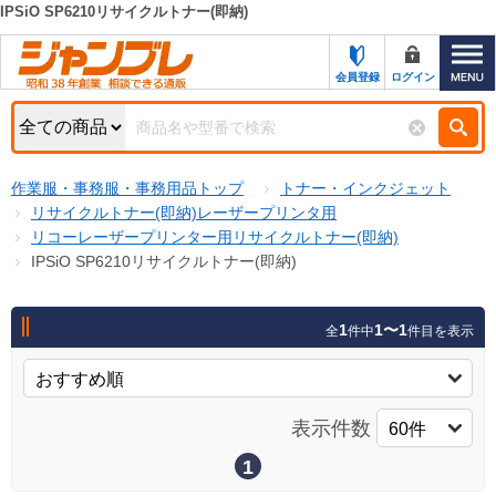
IPSiO SP6210リサイクルトナー(即納)
カテゴリー一覧
キーワード検索
会員登録
ログイン
お知らせ
特集・キャンペーン一覧
検索
作業服・事務服・事務用品トップ
トナー・インクジェット
初めての方へ
検索条件
リサイクルトナー(即納)レーザープリンタ用
リコーレーザープリンター用リサイクルトナー(即納)
お問い合わせ
商品カテゴリから選ぶ
IPSiO SP6210リサイクルトナー(即納)
サポート＆ヘルプ
商品ステータスで絞る
1
1〜1
全
件中
件目を表示
FAX注文用紙の印刷
キャンペーン
おすすめ
ジャンブレの特長
NEW
表示件数
売れ筋
新規登録キャンペーン
オリジナル
1
処分品
名入れ刺繍