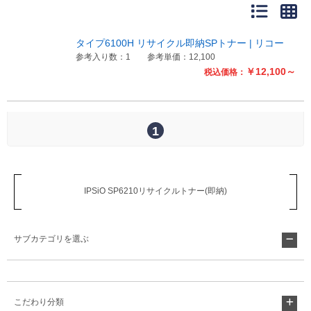
販売終了
販売価格(税抜き)で絞る
メーカーカタログ一覧
タイプ6100H リサイクル即納SPトナー | リコー
円から
参考入り数：1
参考単価：12,100
￥12,100～
税込価格：
円まで
カタログ請求（無料）
1
試着サンプル無料貸し出し
デジタルカタログ
IPSiO SP6210リサイクルトナー(即納)
クイックオーダー
サブカテゴリを選ぶ
（注文番号からご注文）
ログアウト
こだわり分類