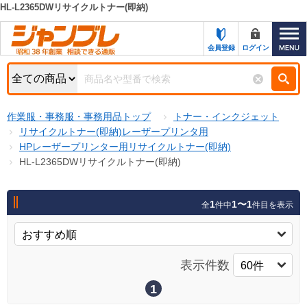
HL-L2365DWリサイクルトナー(即納)
カテゴリー一覧
キーワード検索
会員登録
ログイン
お知らせ
特集・キャンペーン一覧
検索
作業服・事務服・事務用品トップ
トナー・インクジェット
初めての方へ
検索条件
リサイクルトナー(即納)レーザープリンタ用
HPレーザープリンター用リサイクルトナー(即納)
お問い合わせ
商品カテゴリから選ぶ
HL-L2365DWリサイクルトナー(即納)
サポート＆ヘルプ
商品ステータスで絞る
1
1〜1
全
件中
件目を表示
FAX注文用紙の印刷
キャンペーン
おすすめ
ジャンブレの特長
NEW
表示件数
売れ筋
新規登録キャンペーン
オリジナル
1
処分品
名入れ刺繍