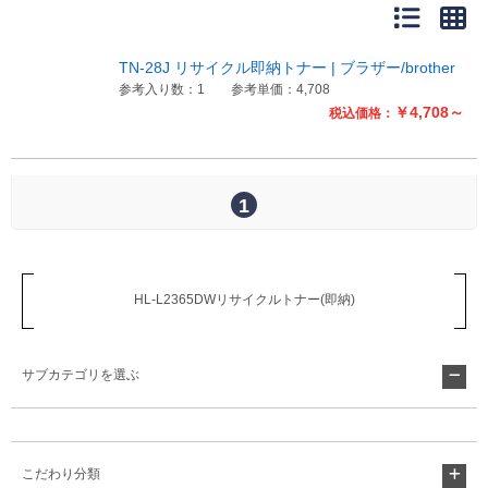
販売終了
販売価格(税抜き)で絞る
メーカーカタログ一覧
TN-28J リサイクル即納トナー | ブラザー/brother
円から
参考入り数：1
参考単価：4,708
￥4,708～
税込価格：
円まで
カタログ請求（無料）
1
試着サンプル無料貸し出し
デジタルカタログ
HL-L2365DWリサイクルトナー(即納)
クイックオーダー
サブカテゴリを選ぶ
（注文番号からご注文）
ログアウト
こだわり分類