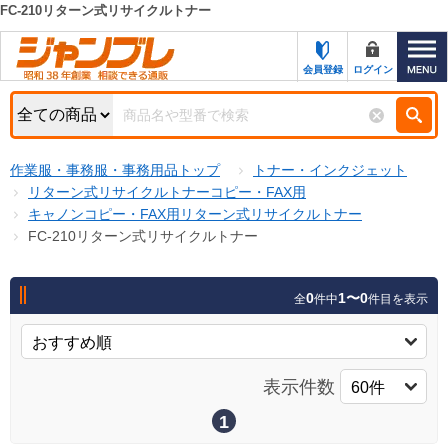
FC-210リターン式リサイクルトナー
カテゴリー一覧
キーワード検索
会員登録
ログイン
お知らせ
特集・キャンペーン一覧
検索
作業服・事務服・事務用品トップ
トナー・インクジェット
初めての方へ
検索条件
リターン式リサイクルトナーコピー・FAX用
キャノンコピー・FAX用リターン式リサイクルトナー
お問い合わせ
商品カテゴリから選ぶ
FC-210リターン式リサイクルトナー
サポート＆ヘルプ
商品ステータスで絞る
0
1〜0
全
件中
件目を表示
FAX注文用紙の印刷
キャンペーン
おすすめ
ジャンブレの特長
NEW
表示件数
売れ筋
新規登録キャンペーン
オリジナル
1
処分品
名入れ刺繍