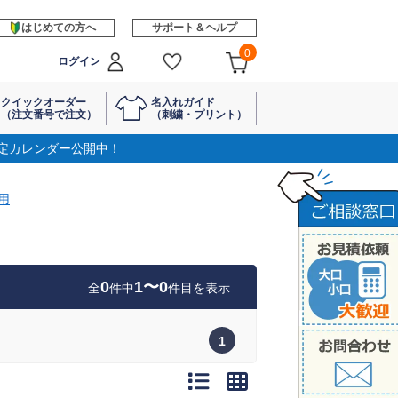
はじめての方へ
サポート＆ヘルプ
0
ログイン
クイックオーダー
名入れガイド
（注文番号で注文）
（刺繍・プリント）
定カレンダー公開中！
用
0
1〜0
全
件中
件目を表示
1