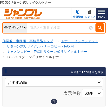
FC-330リターン式リサイクルトナー
カテゴリー一覧
キーワード検索
会員登録
ログイン
お知らせ
特集・キャンペーン一覧
検索
作業服・事務服・事務用品トップ
トナー・インクジェット
初めての方へ
検索条件
リターン式リサイクルトナーコピー・FAX用
キャノンコピー・FAX用リターン式リサイクルトナー
お問い合わせ
商品カテゴリから選ぶ
FC-330リターン式リサイクルトナー
サポート＆ヘルプ
商品ステータスで絞る
0
1〜0
全
件中
件目を表示
FAX注文用紙の印刷
キャンペーン
おすすめ
ジャンブレの特長
NEW
表示件数
売れ筋
新規登録キャンペーン
オリジナル
1
処分品
名入れ刺繍