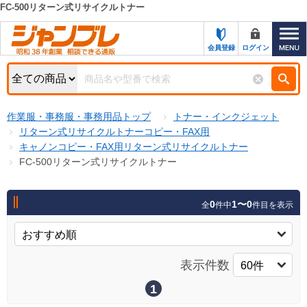
FC-500リターン式リサイクルトナー
カテゴリー一覧
キーワード検索
会員登録
ログイン
お知らせ
特集・キャンペーン一覧
検索
作業服・事務服・事務用品トップ
トナー・インクジェット
初めての方へ
検索条件
リターン式リサイクルトナーコピー・FAX用
キャノンコピー・FAX用リターン式リサイクルトナー
お問い合わせ
商品カテゴリから選ぶ
FC-500リターン式リサイクルトナー
サポート＆ヘルプ
商品ステータスで絞る
0
1〜0
全
件中
件目を表示
FAX注文用紙の印刷
キャンペーン
おすすめ
ジャンブレの特長
NEW
表示件数
売れ筋
新規登録キャンペーン
オリジナル
1
処分品
名入れ刺繍