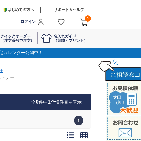
はじめての方へ
サポート＆ヘルプ
0
ログイン
クイックオーダー
名入れガイド
（注文番号で注文）
（刺繍・プリント）
定カレンダー公開中！
用
クルトナー
0
1〜0
全
件中
件目を表示
1