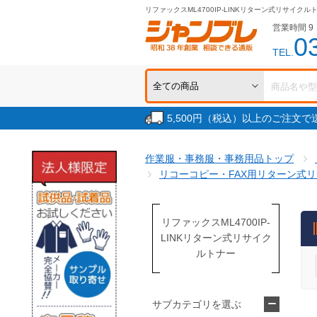
リファックスML4700IP-LINKリターン式リサイクル
営業時間 9：
0
TEL.
5,500円（税込）以上のご注文
作業服・事務服・事務用品トップ
リコーコピー・FAX用リターン式
リファックスML4700IP-
LINKリターン式リサイク
ルトナー
サブカテゴリを選ぶ