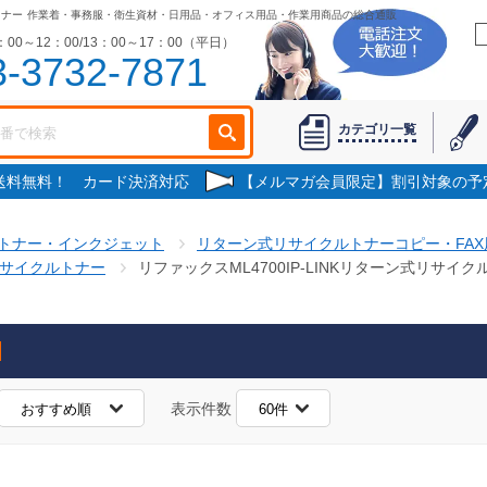
トナー
作業着・事務服・衛生資材・日用品・オフィス用品・作業用商品の総合通販
00～12：00/13：00～17：00（平日）
3-3732-7871
カテゴリ一覧
で送料無料！ カード決済対応
【メルマガ会員限定】割引対象の予
トナー・インクジェット
リターン式リサイクルトナーコピー・FAX
リサイクルトナー
リファックスML4700IP-LINKリターン式リサイ
表示件数