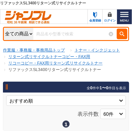
リファックスSL3400リターン式リサイクルトナー
カテゴリー一覧
キーワード検索
会員登録
ログイン
お知らせ
特集・キャンペーン一覧
検索
作業服・事務服・事務用品トップ
トナー・インクジェット
初めての方へ
検索条件
リターン式リサイクルトナーコピー・FAX用
リコーコピー・FAX用リターン式リサイクルトナー
お問い合わせ
商品カテゴリから選ぶ
リファックスSL3400リターン式リサイクルトナー
サポート＆ヘルプ
商品ステータスで絞る
0
1〜0
全
件中
件目を表示
FAX注文用紙の印刷
キャンペーン
おすすめ
ジャンブレの特長
NEW
表示件数
売れ筋
新規登録キャンペーン
オリジナル
1
処分品
名入れ刺繍