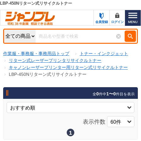
LBP-450Nリターン式リサイクルトナー
カテゴリー一覧
キーワード検索
会員登録
ログイン
お知らせ
特集・キャンペーン一覧
検索
作業服・事務服・事務用品トップ
トナー・インクジェット
初めての方へ
検索条件
リターン式レーザープリンタリサイクルトナー
キャノンレーザープリンター用リターン式リサイクルトナー
お問い合わせ
商品カテゴリから選ぶ
LBP-450Nリターン式リサイクルトナー
サポート＆ヘルプ
商品ステータスで絞る
0
1〜0
全
件中
件目を表示
FAX注文用紙の印刷
キャンペーン
おすすめ
ジャンブレの特長
NEW
表示件数
売れ筋
新規登録キャンペーン
オリジナル
1
処分品
名入れ刺繍