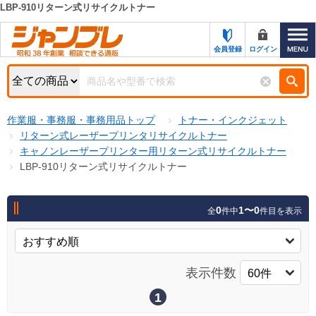
LBP-910リターン式リサイクルトナー
カテゴリー一覧
キーワード検索
会員登録
ログイン
お知らせ
特集・キャンペーン一覧
検索
作業服・事務服・事務用品トップ
トナー・インクジェット
初めての方へ
検索条件
リターン式レーザープリンタリサイクルトナー
キャノンレーザープリンター用リターン式リサイクルトナー
お問い合わせ
商品カテゴリから選ぶ
LBP-910リターン式リサイクルトナー
サポート＆ヘルプ
商品ステータスで絞る
0
1〜0
全
件中
件目を表示
FAX注文用紙の印刷
キャンペーン
おすすめ
ジャンブレの特長
NEW
表示件数
売れ筋
新規登録キャンペーン
オリジナル
1
処分品
名入れ刺繍