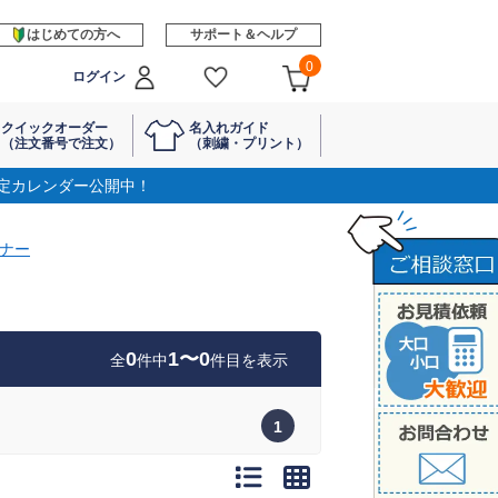
はじめての方へ
サポート＆ヘルプ
0
ログイン
クイックオーダー
名入れガイド
（注文番号で注文）
（刺繍・プリント）
定カレンダー公開中！
ナー
0
1〜0
全
件中
件目を表示
1