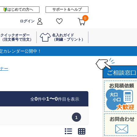
はじめての方へ
サポート＆ヘルプ
0
ログイン
クイックオーダー
名入れガイド
（注文番号で注文）
（刺繍・プリント）
定カレンダー公開中！
ナー
0
1〜0
全
件中
件目を表示
1