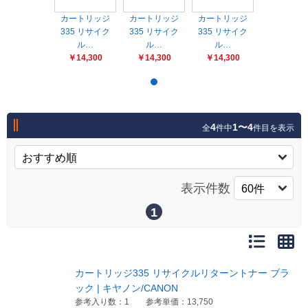
販売終了
カートリッジ
カートリッジ
カートリッジ
販売価格(税抜き)で絞る
335 リサイク
メーカーカタログ一覧
335 リサイク
335 リサイク
ル…
ル…
ル…
円から
￥14,300
￥14,300
￥14,300
円まで
カタログ請求（無料）
4
1〜4
全
件中
件目を表示
試着サンプル無料貸し出し
デジタルカタログ
表示件数
1
クイックオーダー
（注文番号からご注文）
カートリッジ335 リサイクルリターントナー ブラ
ログアウト
ック | キヤノン/CANON
参考入り数：1
参考単価：13,750