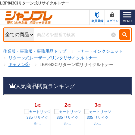
LBP843Ciリターン式リサイクルトナー
カテゴリー一覧
キーワード検索
会員登録
ログイン
お知らせ
特集・キャンペーン一覧
検索
作業服・事務服・事務用品トップ
トナー・インクジェット
初めての方へ
検索条件
リターン式レーザープリンタリサイクルトナー
キャノン②
LBP843Ciリターン式リサイクルトナー
お問い合わせ
商品カテゴリから選ぶ
サポート＆ヘルプ
人気商品閲覧ランキング
商品ステータスで絞る
FAX注文用紙の印刷
キャンペーン
おすすめ
1
2
3
位
位
位
ジャンブレの特長
NEW
売れ筋
新規登録キャンペーン
オリジナル
処分品
名入れ刺繍