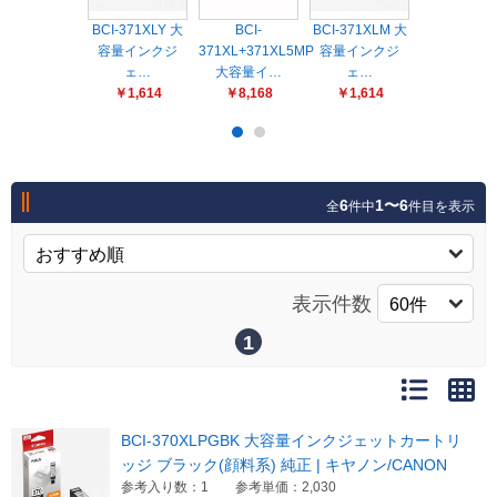
販売終了
BCI-371XLY 大
BCI-
BCI-371XLM 大
BCI-
販売価格(税抜き)で絞る
容量インクジ
メーカーカタログ一覧
371XL+371XL5MP
容量インクジ
370XLPGB
ェ…
大容量イ…
ェ…
容量インク
円から
￥1,614
￥8,168
￥1,614
￥2,030
円まで
カタログ請求（無料）
6
1〜6
全
件中
件目を表示
試着サンプル無料貸し出し
デジタルカタログ
表示件数
1
クイックオーダー
（注文番号からご注文）
BCI-370XLPGBK 大容量インクジェットカートリ
ログアウト
ッジ ブラック(顔料系) 純正 | キヤノン/CANON
参考入り数：1
参考単価：2,030