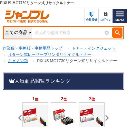
PIXUS MG7730リターン式リサイクルトナー
カテゴリー一覧
キーワード検索
会員登録
ログイン
お知らせ
特集・キャンペーン一覧
検索
作業服・事務服・事務用品トップ
トナー・インクジェット
初めての方へ
検索条件
リターン式レーザープリンタリサイクルトナー
キャノン②
PIXUS MG7730リターン式リサイクルトナー
お問い合わせ
商品カテゴリから選ぶ
サポート＆ヘルプ
人気商品閲覧ランキング
商品ステータスで絞る
FAX注文用紙の印刷
キャンペーン
おすすめ
1
2
3
4
位
位
位
位
ジャンブレの特長
NEW
売れ筋
新規登録キャンペーン
オリジナル
処分品
名入れ刺繍