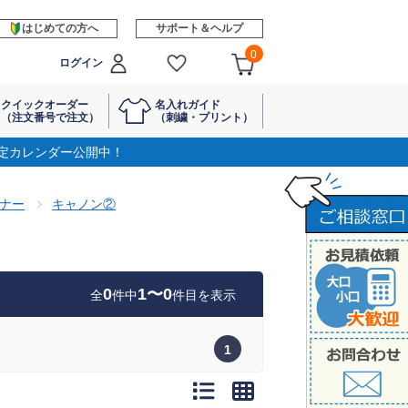
はじめての方へ
サポート＆ヘルプ
0
ログイン
クイックオーダー
名入れガイド
（注文番号で注文）
（刺繍・プリント）
定カレンダー公開中！
ナー
キャノン②
0
1〜0
全
件中
件目を表示
1