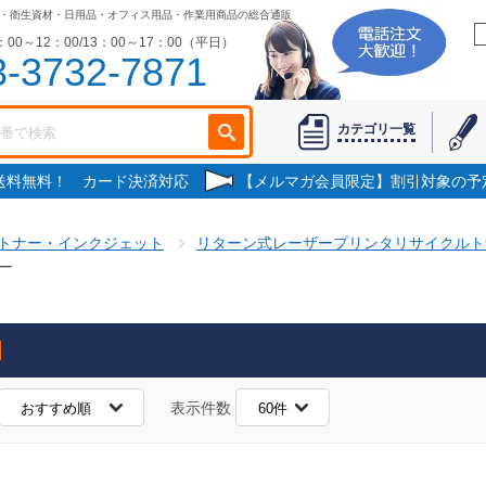
・衛生資材・日用品・オフィス用品・作業用商品の総合通販
00～12：00/13：00～17：00（平日）
3-3732-7871
カテゴリ一覧
で送料無料！ カード決済対応
【メルマガ会員限定】割引対象の予
トナー・インクジェット
リターン式レーザープリンタリサイクルト
ー
表示件数