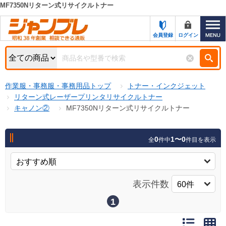
MF7350Nリターン式リサイクルトナー
カテゴリー一覧
キーワード検索
会員登録
ログイン
お知らせ
特集・キャンペーン一覧
検索
作業服・事務服・事務用品トップ
トナー・インクジェット
初めての方へ
検索条件
リターン式レーザープリンタリサイクルトナー
キャノン②
MF7350Nリターン式リサイクルトナー
お問い合わせ
商品カテゴリから選ぶ
サポート＆ヘルプ
0
1〜0
全
件中
件目を表示
商品ステータスで絞る
FAX注文用紙の印刷
キャンペーン
おすすめ
ジャンブレの特長
表示件数
NEW
売れ筋
1
新規登録キャンペーン
オリジナル
処分品
名入れ刺繍